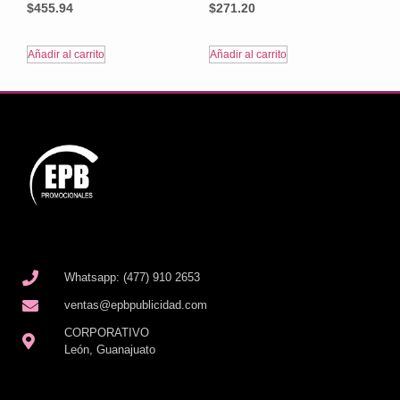
$
455.94
$
271.20
Añadir al carrito
Añadir al carrito
Whatsapp: (477) 910 2653
ventas@epbpublicidad.com
CORPORATIVO
León, Guanajuato