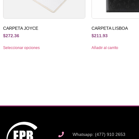
CARPETA JOYCE
CARPETA LISBOA
$
272.36
$
211.93
Seleccionar opciones
Añadir al carrito
Whatsapp: (477) 910 2653