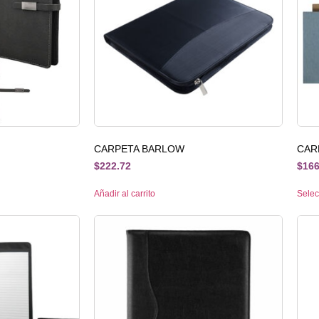
CARPETA BARLOW
CAR
$
222.72
$
166
Añadir al carrito
Selec