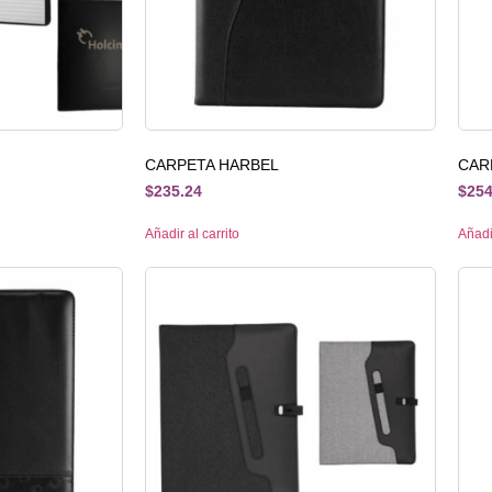
CARPETA HARBEL
CAR
$
235.24
$
254
Añadir al carrito
Añadir