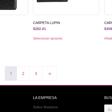
CARPETA LUPIN
CAR
$
282.81
$
308
Seleccionar opciones
Añadir
1
2
3
→
LA EMPRESA
BUS
Sobre Nosotros