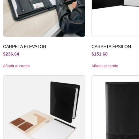
CARPETA ELEVATOR
CARPETA ÉPSILON
$
236.64
$
151.68
Añadir al carrito
Añadir al carrito