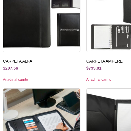
CARPETA ALFA
CARPETA AMPERE
$
297.56
$
799.01
Añadir al carrito
Añadir al carrito