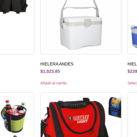
HIELERA ANDES
HIE
$
1,023.85
$
239
Añadir al carrito
Selec