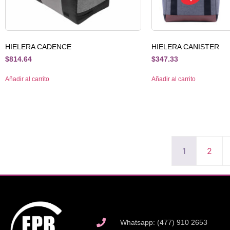
HIELERA CADENCE
HIELERA CANISTER
$
814.64
$
347.33
Añadir al carrito
Añadir al carrito
1
2
Whatsapp: (477) 910 2653