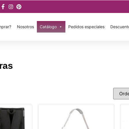
prar?
Nosotros
Catálogo
Pedidos especiales
Descuent
ras