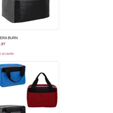
LERA BURN
.97
 al carrito