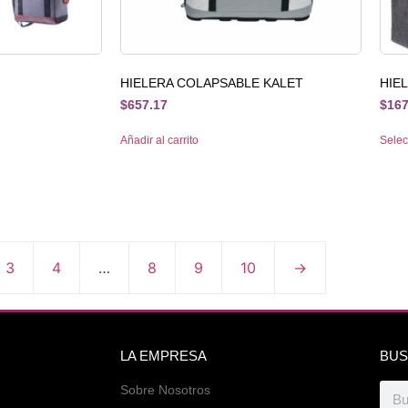
HIELERA COLAPSABLE KALET
HIE
$
657.17
$
167
Añadir al carrito
Selec
3
4
…
8
9
10
→
LA EMPRESA
BUS
Sobre Nosotros