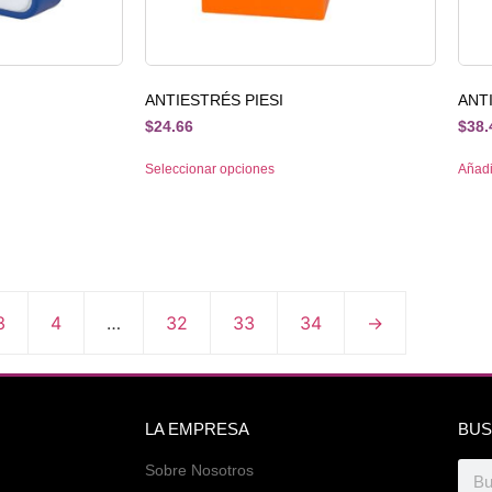
ANTIESTRÉS PIESI
ANT
$
24.66
$
38.
Seleccionar opciones
Añadir
3
4
…
32
33
34
→
LA EMPRESA
BUS
Sobre Nosotros