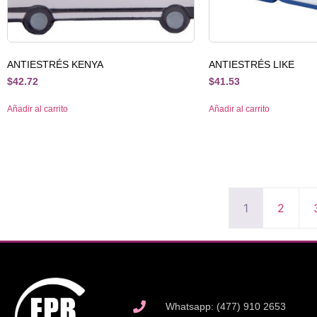
ANTIESTRÉS KENYA
ANTIESTRÉS LIKE
$
42.72
$
41.53
Añadir al carrito
Añadir al carrito
1
2
Whatsapp: (477) 910 2653