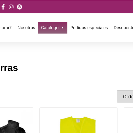
prar?
Nosotros
Catálogo
Pedidos especiales
Descuent
rras