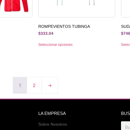
ROMPEVIENTOS TUBINGA
SUD
$
333.04
$
746
Seleccionar opciones
Selec
1
2
→
LA EMPRESA
BUS
Sobre Nosotros