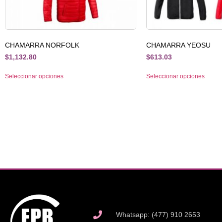
CHAMARRA NORFOLK
CHAMARRA YEOSU
$
1,132.80
$
613.03
Seleccionar opciones
Seleccionar opciones
Whatsapp: (477) 910 2653