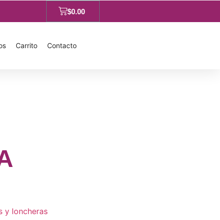
$
0.00
os
Carrito
Contacto
A
s y loncheras