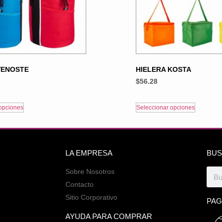
VENOSTE
HIELERA KOSTA
$
56.28
opciones
Seleccionar opciones
LA EMPRESA
BUS
Sobre Nosotros
Contacto
Sitio Corporativo
PAG
AYUDA PARA COMPRAR