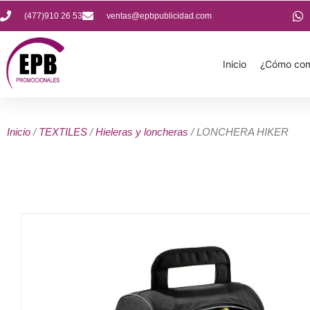
(477)910 26 53
ventas@epbpublicidad.com
Inicio
¿Cómo com
Inicio
/
TEXTILES
/
Hieleras y loncheras
/ LONCHERA HIKER