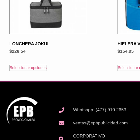
LONCHERA JOKUL
HIELERA 
$
226.54
$
154.95
Seleccionar opciones
Seleccionar 
Whatsapp: (477) 910 2653
ventas@epbpublicidad.com
CORPORATIVO