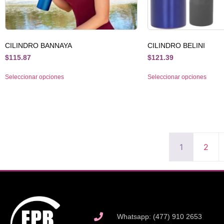
CILINDRO BANNAYA
CILINDRO BELINI
$
115.87
$
121.39
Seleccionar opciones
Seleccionar opciones
1
2
Whatsapp: (477) 910 2653