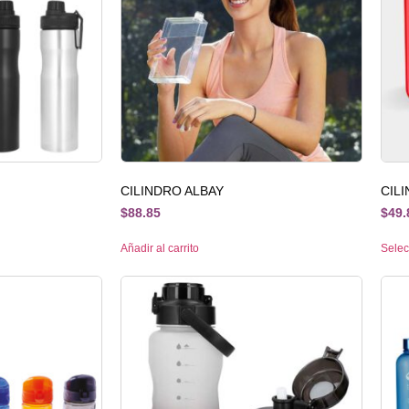
CILINDRO ALBAY
CIL
$
88.85
$
49.
Añadir al carrito
Selec