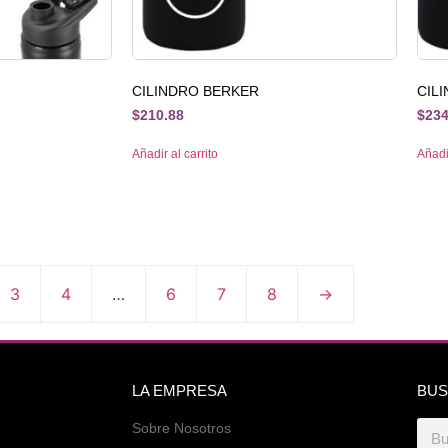
CILINDRO BERKER
CIL
$
210.88
$
234
Añadir al carrito
Añadir
3
4
…
6
7
8
→
LA EMPRESA
BUS
Sobre Nosotros