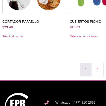
CORTADOR RAFAELLO
CUBIERTOS PICNIC
$
23.48
$
18.03
Añadir al carrito
Seleccionar opciones
1
2
Whatsapp: (477) 910 2653