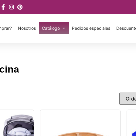
prar?
Nosotros
Catálogo
Pedidos especiales
Descuent
cina