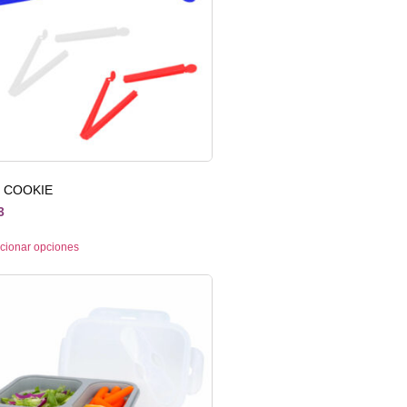
P COOKIE
3
cionar opciones