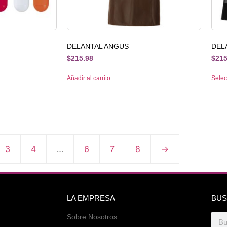
DELANTAL ANGUS
DEL
$
215.98
$
215
Añadir al carrito
Selec
3
4
…
6
7
8
→
LA EMPRESA
BUS
Sobre Nosotros