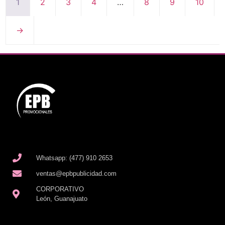
1
2
3
4
…
8
9
10
→
Whatsapp: (477) 910 2653
ventas@epbpublicidad.com
CORPORATIVO
León, Guanajuato