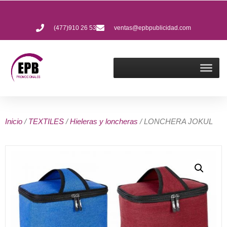
(477)910 26 53
ventas@epbpublicidad.com
Inicio
/
TEXTILES
/
Hieleras y loncheras
/ LONCHERA JOKUL