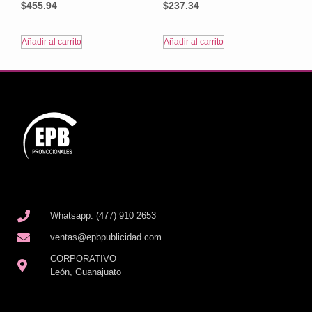
$
455.94
$
237.34
Añadir al carrito
Añadir al carrito
Whatsapp: (477) 910 2653
ventas@epbpublicidad.com
CORPORATIVO
León, Guanajuato