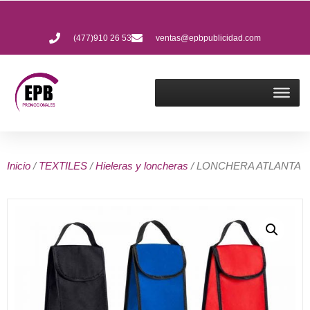
(477)910 26 53
ventas@epbpublicidad.com
Inicio
/
TEXTILES
/
Hieleras y loncheras
/ LONCHERA ATLANTA