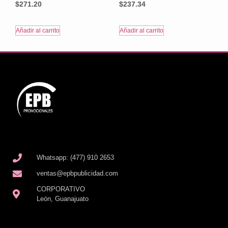
$
271.20
$
237.34
Añadir al carrito
Añadir al carrito
Whatsapp: (477) 910 2653
ventas@epbpublicidad.com
CORPORATIVO
León, Guanajuato