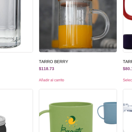
TARRO BERRY
TAR
$
118.73
$
80.
Añadir al carrito
Selec