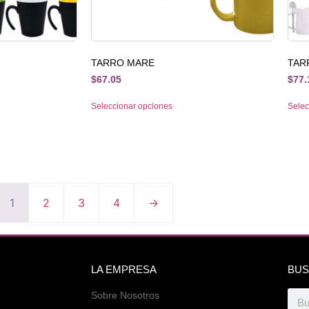
TARRO MARE
TAR
$
67.05
$
77.
Seleccionar opciones
Selec
1
2
3
4
→
LA EMPRESA
BUS
Sobre Nosotros