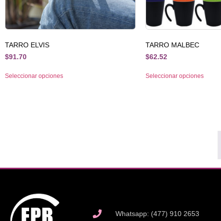
TARRO ELVIS
TARRO MALBEC
$
91.70
$
62.52
Seleccionar opciones
Seleccionar opciones
Whatsapp: (477) 910 2653