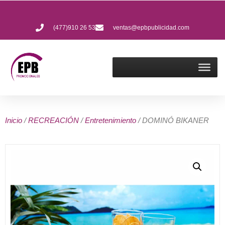
(477)910 26 53
ventas@epbpublicidad.com
Inicio
/
RECREACIÓN
/
Entretenimiento
/ DOMINÓ BIKANER