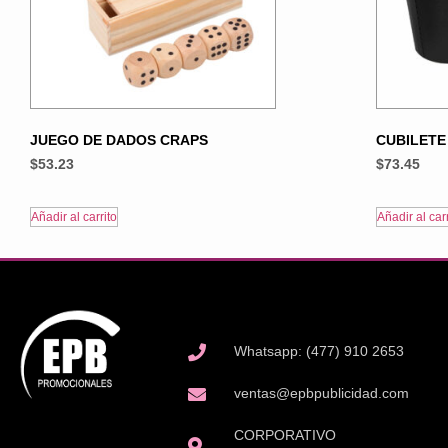
JUEGO DE DADOS CRAPS
CUBILETE
$
53.23
$
73.45
Añadir al carrito
Añadir al carr
Whatsapp: (477) 910 2653
ventas@epbpublicidad.com
CORPORATIVO