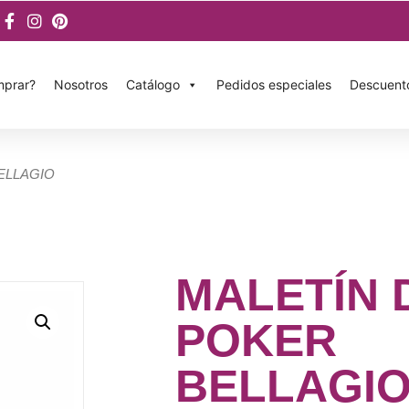
prar?
Nosotros
Catálogo
Pedidos especiales
Descuent
ELLAGIO
MALETÍN 
POKER
BELLAGI