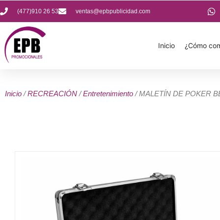
(477)910 26 53
ventas@epbpublicidad.com
Inicio
¿Cómo com
Inicio
/
RECREACIÓN
/
Entretenimiento
/ MALETÍN DE POKER B