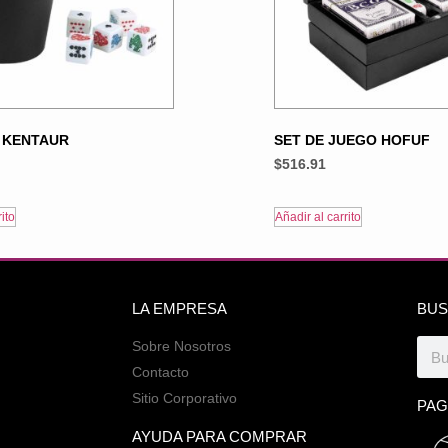
 KENTAUR
SET DE JUEGO HOFUF
$
516.91
ito
Añadir al carrito
LA EMPRESA
BUS
Sobre Nosotros
Contacto
Sitio Corporativo
PAG
AYUDA PARA COMPRAR