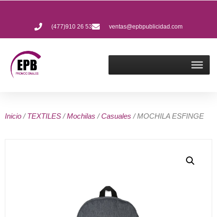
(477)910 26 53
ventas@epbpublicidad.com
Inicio
/
TEXTILES
/
Mochilas
/
Casuales
/ MOCHILA ESFINGE