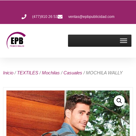
(477)910 26 53
ventas@epbpublicidad.com
Inicio
/
TEXTILES
/
Mochilas
/
Casuales
/ MOCHILA WALLY