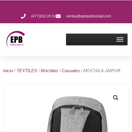
(477)910 26 53
ventas@epbpublicidad.com
Inicio
/
TEXTILES
/
Mochilas
/
Casuales
/ MOCHILA JAIPUR