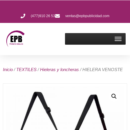
(477)910 26 53
ventas@epbpublicidad.com
Inicio
/
TEXTILES
/
Hieleras y loncheras
/ HIELERA VENOSTE