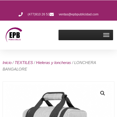
(477)910 26 53
ventas@epbpublicidad.com
Inicio
/
TEXTILES
/
Hieleras y loncheras
/ LONCHERA
BANGALORE