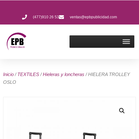
(477)910 26 53
ventas@epbpublicidad.com
Inicio
/
TEXTILES
/
Hieleras y loncheras
/ HIELERA TROLLEY
OSLO