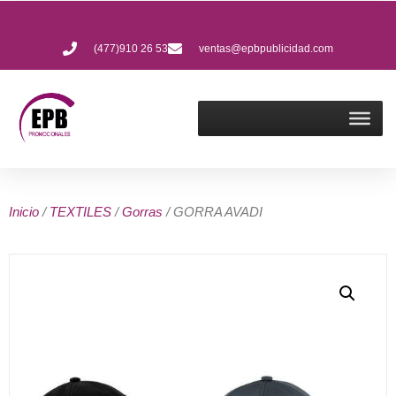
(477)910 26 53
ventas@epbpublicidad.com
Inicio
/
TEXTILES
/
Gorras
/ GORRA AVADI