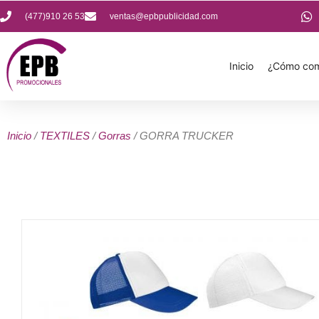
(477)910 26 53
ventas@epbpublicidad.com
Inicio
¿Cómo com
Inicio
/
TEXTILES
/
Gorras
/ GORRA TRUCKER