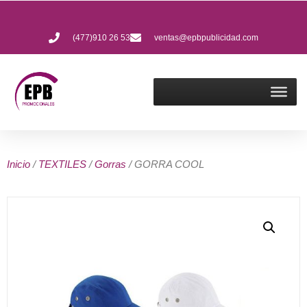
(477)910 26 53
ventas@epbpublicidad.com
Inicio
/
TEXTILES
/
Gorras
/ GORRA COOL