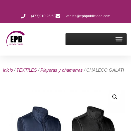
(477)910 26 53
ventas@epbpublicidad.com
Inicio
/
TEXTILES
/
Playeras y chamarras
/ CHALECO GALATI