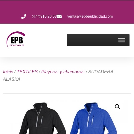
(477)910 26 53
ventas@epbpublicidad.com
Inicio
/
TEXTILES
/
Playeras y chamarras
/ SUDADERA
ALASKA