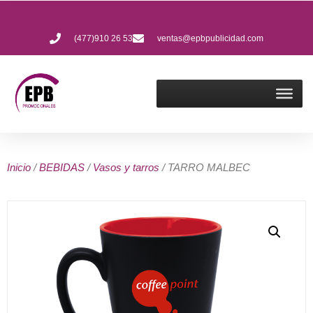
(477)910 26 53
ventas@epbpublicidad.com
Inicio
/
BEBIDAS
/
Vasos y tarros
/ TARRO MALBEC