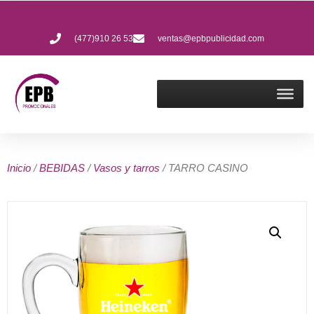
(477)910 26 53
ventas@epbpublicidad.com
Inicio
/
BEBIDAS
/
Vasos y tarros
/ TARRO CASINO