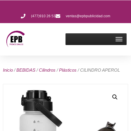
(477)910 26 53
ventas@epbpublicidad.com
Inicio
/
BEBIDAS
/
Cilindros
/
Plásticos
/ CILINDRO APEROL