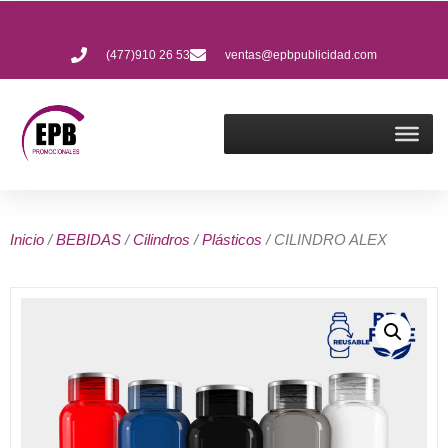
(477)910 26 53
ventas@epbpublicidad.com
Inicio
/
BEBIDAS
/
Cilindros
/
Plásticos
/ CILINDRO ALEX