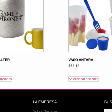
ALTER
VASO ANTARA
$
53.16
opciones
Seleccionar opciones
LA EMPRESA
BUS
Sobre Nosotros