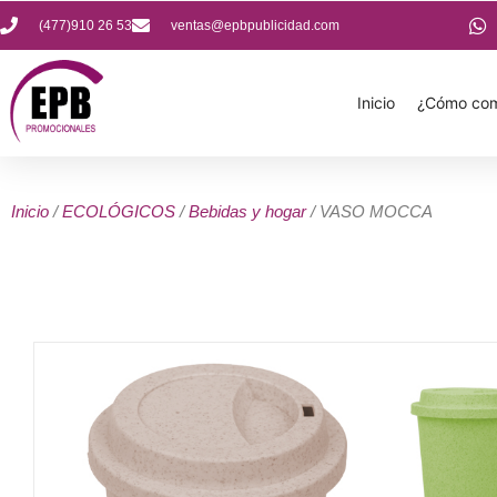
(477)910 26 53
ventas@epbpublicidad.com
Inicio
¿Cómo com
Inicio
/
ECOLÓGICOS
/
Bebidas y hogar
/ VASO MOCCA