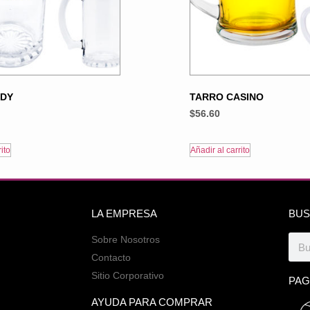
DDY
TARRO CASINO
$
56.60
ito
Añadir al carrito
LA EMPRESA
BUS
Sobre Nosotros
Contacto
Sitio Corporativo
PAG
AYUDA PARA COMPRAR