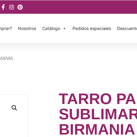
prar?
Nosotros
Catálogo
Pedidos especiales
Descuent
MANIA
TARRO P
SUBLIMA
BIRMANIA