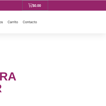
$
0.00
os
Carrito
Contacto
ARA
R