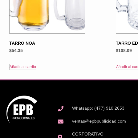
TARRO NOA
TARRO E
$
54.35
$
108.09
Añadir al carrito
Añadir al carr
Whatsapp: (477) 910 2653
ventas@epbpublicidad.com
CORPORATIVO