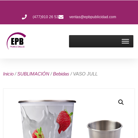
(477)910 26 53
ventas@epbpublicidad.com
Inicio
/
SUBLIMACIÓN
/
Bebidas
/ VASO JULL