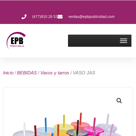
(477)910 26 53
ventas@epbpublicidad.com
Inicio
/
BEBIDAS
/
Vasos y tarros
/ VASO JAS