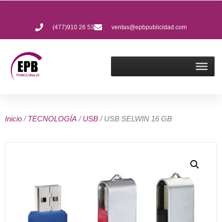
(477)910 26 53
ventas@epbpublicidad.com
Inicio
/
TECNOLOGÍA
/
USB
/ USB SELWIN 16 GB