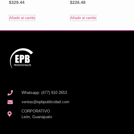
$
329.44
$
226.48
Añadir al carrito
Añadir al carrito
Whatsapp: (477) 910 2653
ventas@epbpublicidad.com
CORPORATIVO
León, Guanajuato