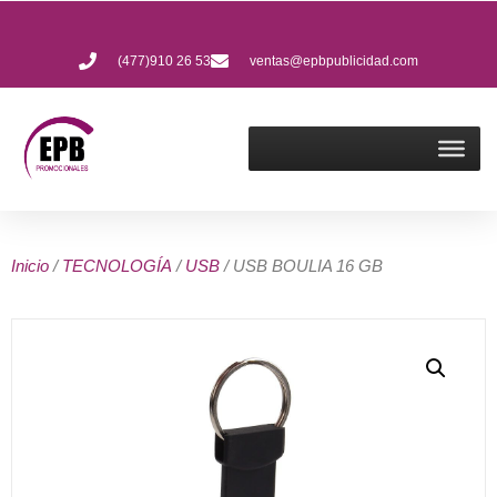
(477)910 26 53
ventas@epbpublicidad.com
Inicio
/
TECNOLOGÍA
/
USB
/ USB BOULIA 16 GB