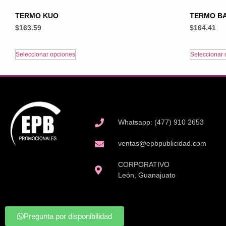
TERMO KUO
TERMO B
$
163.59
$
164.41
Seleccionar opciones
Seleccionar 
Whatsapp: (477) 910 2653
ventas@epbpublicidad.com
CORPORATIVO
León, Guanajuato
Pregunta por disponibilidad