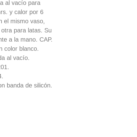
a al vacío para
rs. y calor por 6
n el mismo vaso,
 otra para latas. Su
nte a la mano. CAP.
n color blanco.
a al vacío.
201.
4.
on banda de silicón.