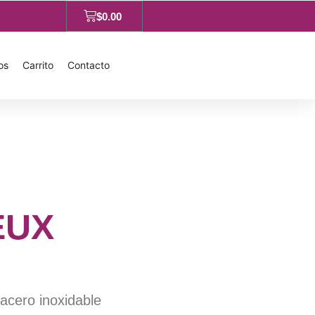
$
0.00
os
Carrito
Contacto
EUX
 acero inoxidable