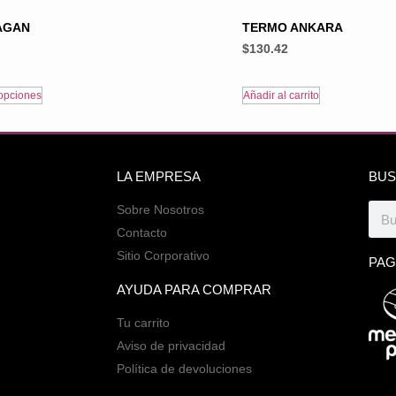
AGAN
TERMO ANKARA
$
130.42
opciones
Añadir al carrito
LA EMPRESA
BUS
Sobre Nosotros
Contacto
Sitio Corporativo
PAG
AYUDA PARA COMPRAR
Tu carrito
Aviso de privacidad
Política de devoluciones