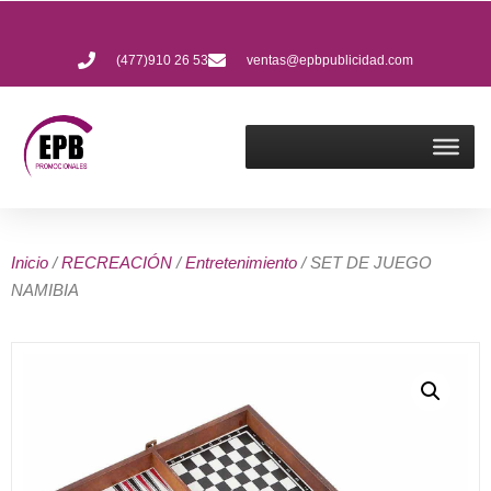
(477)910 26 53
ventas@epbpublicidad.com
Inicio
/
RECREACIÓN
/
Entretenimiento
/ SET DE JUEGO
NAMIBIA