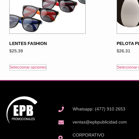
LENTES FASHION
PELOTA P
$
25.39
$
26.31
Seleccionar opciones
Seleccionar 
Whatsapp: (477) 910 2653
ventas@epbpublicidad.com
CORPORATIVO