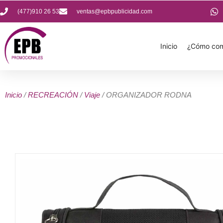
(477)910 26 53
ventas@epbpublicidad.com
Inicio
¿Cómo com
Inicio
/
RECREACIÓN
/
Viaje
/ ORGANIZADOR RODNA