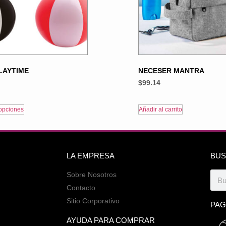
LAYTIME
NECESER MANTRA
$
99.14
opciones
Añadir al carrito
LA EMPRESA
BUS
Sobre Nosotros
Contacto
Sitio Corporativo
PAG
AYUDA PARA COMPRAR