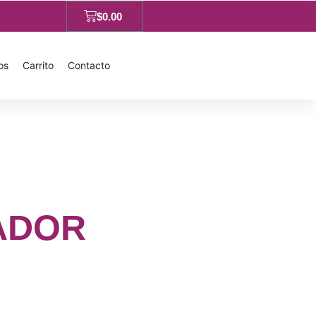
$
0.00
os
Carrito
Contacto
ADOR