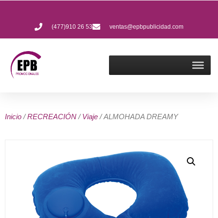
(477)910 26 53
ventas@epbpublicidad.com
Inicio
/
RECREACIÓN
/
Viaje
/ ALMOHADA DREAMY