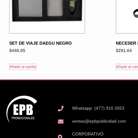
SET DE VIAJE DAEGU NEGRO
NECESER
$
440.05
$
291.64
Añadir al carrito
Añadir al carr
Whatsapp: (477) 910 2653
ventas@epbpublicidad.com
CORPORATIVO