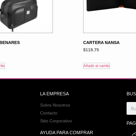
 BENARES
CARTERA NANSA
$
119.75
ito
Añadir al carrito
LA EMPRESA
BUS
Sobre Nosotros
Contacto
Sitio Corporativo
PAG
AYUDA PARA COMPRAR