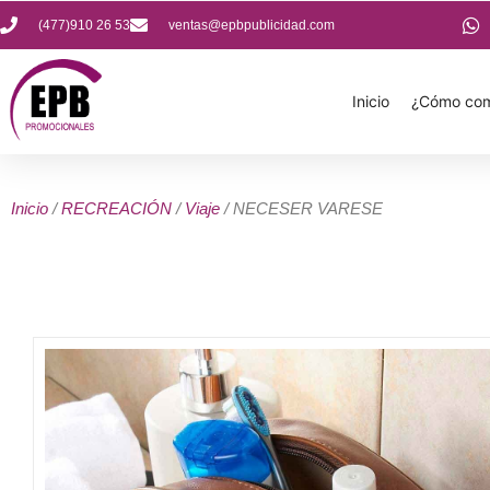
(477)910 26 53
ventas@epbpublicidad.com
Inicio
¿Cómo com
Inicio
/
RECREACIÓN
/
Viaje
/ NECESER VARESE