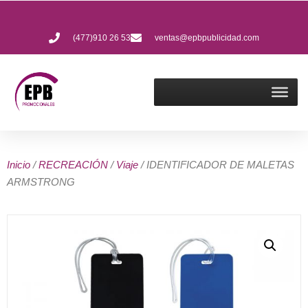
(477)910 26 53
ventas@epbpublicidad.com
Inicio
/
RECREACIÓN
/
Viaje
/ IDENTIFICADOR DE MALETAS
ARMSTRONG