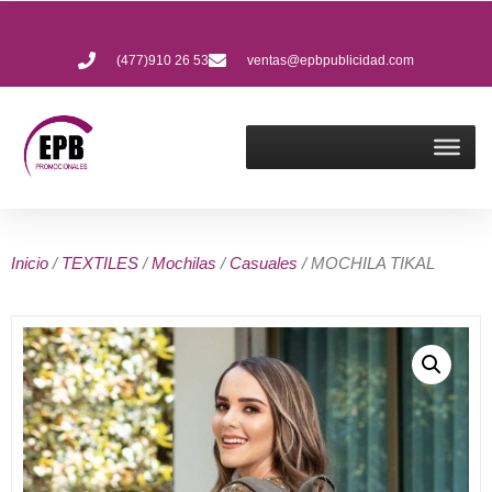
(477)910 26 53
ventas@epbpublicidad.com
Inicio
/
TEXTILES
/
Mochilas
/
Casuales
/ MOCHILA TIKAL