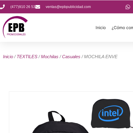
(477)910 26 53
ventas@epbpublicidad.com
Inicio
¿Cómo com
Inicio
/
TEXTILES
/
Mochilas
/
Casuales
/ MOCHILA ENVE