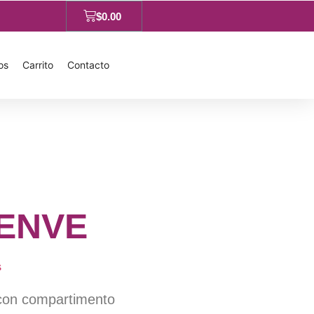
$
0.00
os
Carrito
Contacto
ENVE
s
con compartimento