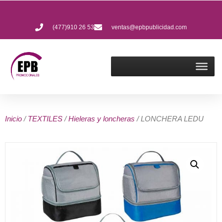
(477)910 26 53
ventas@epbpublicidad.com
Inicio
/
TEXTILES
/
Hieleras y loncheras
/ LONCHERA LEDU