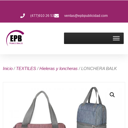
(477)910 26 53
ventas@epbpublicidad.com
Inicio
/
TEXTILES
/
Hieleras y loncheras
/ LONCHERA BALK