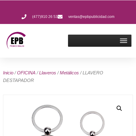
(477)910 26 53
ventas@epbpublicidad.com
Inicio
/
OFICINA
/
Llaveros
/
Metálicos
/ LLAVERO
DESTAPADOR