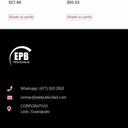
$
27.96
$
50.53
Añadir al carrito
Añadir al carrito
Whatsapp: (477) 910 2653
ventas@epbpublicidad.com
CORPORATIVO
León, Guanajuato