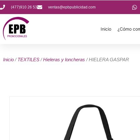
(477)910 26 53
ventas@epbpublicidad.com
Inicio
¿Cómo com
Inicio
/
TEXTILES
/
Hieleras y loncheras
/ HIELERA GASPAR