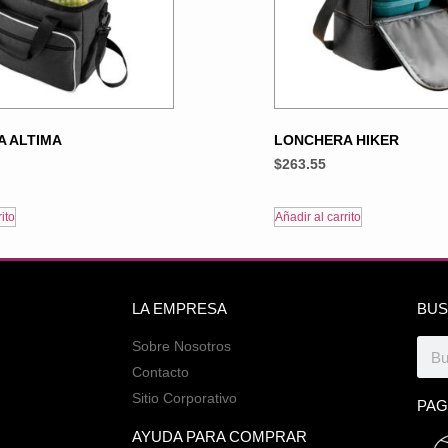
 ALTIMA
LONCHERA HIKER
$
263.55
ito
Añadir al carrito
LA EMPRESA
BUS
Sobre Nosotros
Contacto
Sitio Corporativo
PAG
AYUDA PARA COMPRAR