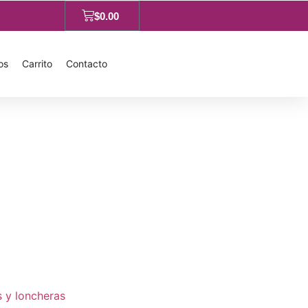
$
0.00
os
Carrito
Contacto
s y loncheras