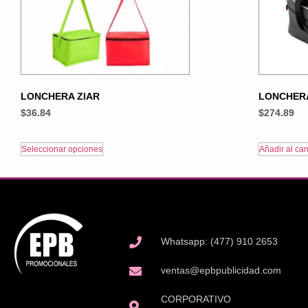
LONCHERA ZIAR
LONCHERA
$
36.84
$
274.89
Seleccionar opciones
Añadir al carr
Whatsapp: (477) 910 2653
ventas@epbpublicidad.com
CORPORATIVO