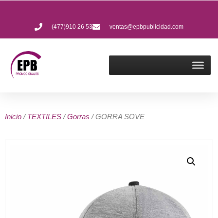
(477)910 26 53
ventas@epbpublicidad.com
Inicio
/
TEXTILES
/
Gorras
/ GORRA SOVE