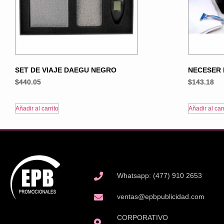
SET DE VIAJE DAEGU NEGRO
NECESER
$
440.05
$
143.18
Añadir al carrito
Añadir al carr
Whatsapp: (477) 910 2653
ventas@epbpublicidad.com
CORPORATIVO